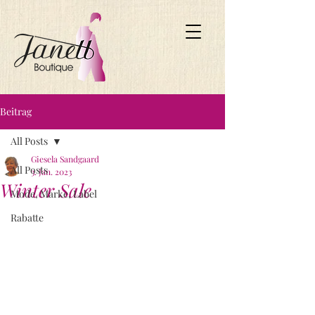
Beitrag
All Posts
Giesela Sandgaard
All Posts
3. Jan. 2023
Winter Sale
Mode, Marke, Label
Rabatte