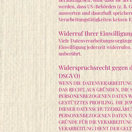
werden, dass US-Behörden (z. B. 
auswerten und dauerhaft speichern
Verarbeitungstätigkeiten keinen Ei
Widerruf Ihrer Einwilligun
Viele Datenverarbeitungsvorgänge 
Einwilligung jederzeit widerrufen
unberührt.
Widerspruchsrecht gegen d
DSGVO)
WENN DIE DATENVERARBEITUNG A
DAS RECHT, AUS GRÜNDEN, DIE
PERSONENBEZOGENEN DATEN WI
GESTÜTZTES PROFILING. DIE J
DIESER DATENSCHUTZERKLÄRUN
PERSONENBEZOGENEN DATEN NI
GRÜNDE FÜR DIE VERARBEITUNG
VERARBEITUNG DIENT DER GE