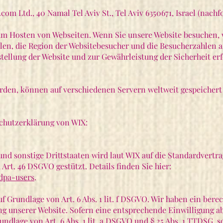
om Ltd., 40 Namal Tel Aviv St., Tel Aviv 6350671, Israel (nachf
um Hosten von Webseiten. Wenn Sie unsere Website besuchen, 
len, die Region der Websitebesucher und die Besucherzahlen a
stellung der Website und zur Gewährleistung der Sicherheit er
erden, können auf verschiedenen Servern weltweit gespeicher
chutzerklärung von WIX:
und sonstige Drittstaaten wird laut WIX auf die Standardvert
Art. 46 DSGVO gestützt. Details finden Sie hier:
-dpa-users
.
 Grundlage von Art. 6 Abs. 1 lit. f DSGVO. Wir haben ein berec
ng unserer Website. Sofern eine entsprechende Einwilligung ab
undlage von Art. 6 Abs. 1 lit. a DSGVO und § 25 Abs. 1 TTDSG, s