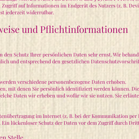
Zugriff auf Informationen im Endgerät des Nutzers (z. B. Dev
t jederzeit widerrufbar.
weise und Pflichtinformationen
n den Schutz Ihrer persönlichen Daten sehr ernst. Wir behand
ich und entsprechend den gesetzlichen Datenschutzvorschrif
, werden verschiedene personenbezogene Daten erhoben.
n, mit denen Sie persönlich identifiziert werden können. Di
elche Daten wir erheben und wofür wir sie nutzen. Sie erläut
atenübertragung im Internet (z. B. bei der Kommunikation per
 Ein lückenloser Schutz der Daten vor dem Zugriff durch Dritt
en Stelle