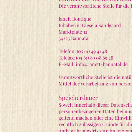
Die verantwortliche Stelle für die
Janett Boutique
Inhaberin: Giesela Sandgaard
Marktplatz 12
34225 Baunatal
Telefon: (05 61) 49 41 48
Telefax: (05 61) 89 08 69 28
E-Mail: info@janett-baunatal.de
Verantwortliche Stelle ist die nat
Mittel der Verarbeitung von perso
Speicherdauer
Soweit innerhalb dieser Datenschu
personenbezogenen Daten bei uns, 
geltend machen oder eine Einwilli
rechtlich zulässigen Gründe für d
Aufbewahrungsfristen); im letztge