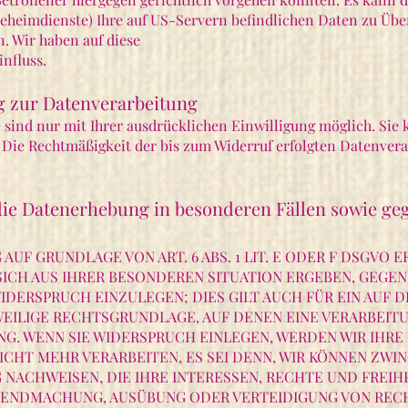
Geheimdienste) Ihre auf US-Servern befindlichen Daten zu Ü
. Wir haben auf diese
nfluss.
g zur Datenverarbeitung
sind nur mit Ihrer ausdrücklichen Einwilligung möglich. Sie k
. Die Rechtmäßigkeit der bis zum Widerruf erfolgten Datenver
ie Datenerhebung in besonderen Fällen sowie geg
UF GRUNDLAGE VON ART. 6 ABS. 1 LIT. E ODER F DSGVO E
 SICH AUS IHRER BESONDEREN SITUATION ERGEBEN, GEGEN
DERSPRUCH EINZULEGEN; DIES GILT AUCH FÜR EIN AUF 
EWEILIGE RECHTSGRUNDLAGE, AUF DENEN EINE VERARBEIT
G. WENN SIE WIDERSPRUCH EINLEGEN, WERDEN WIR IHRE
CHT MEHR VERARBEITEN, ES SEI DENN, WIR KÖNNEN ZW
 NACHWEISEN, DIE IHRE INTERESSEN, RECHTE UND FREIH
LTENDMACHUNG, AUSÜBUNG ODER VERTEIDIGUNG VON RE