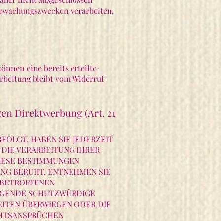
berwachungszwecken verarbeiten,
önnen eine bereits erteilte
arbeitung bleibt vom Widerruf
en Direktwerbung (Art. 21
RFOLGT, HABEN SIE JEDERZEIT
 DIE VERARBEITUNG IHRER
DIESE BESTIMMUNGEN
UNG BERUHT, ENTNEHMEN SIE
 BETROFFENEN
INGENDE SCHUTZWÜRDIGE
EITEN ÜBERWIEGEN ODER DIE
CHTSANSPRÜCHEN