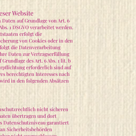
eser Website
 Daten auf Grundlage von Art. 6
9 Abs. 1 DSGVO verarbeitet werden.
staaten erfolgt die
eicherung von Cookies oder in den
rfolgt die Datenverarbeitung
Ihre Daten zur Vertragserfüllung
rundlage des Art. 6 Abs. 1 lit. b
rpflichtung erforderlich sind auf
res berechtigten Interesses nach
n wird in den folgenden Absätzen
schutzrechtlich nicht sicheren
taaten übertragen und dort
es Datenschutzniveau garantiert
 an Sicherheitsbehörden
daher nicht ausgeschlossen