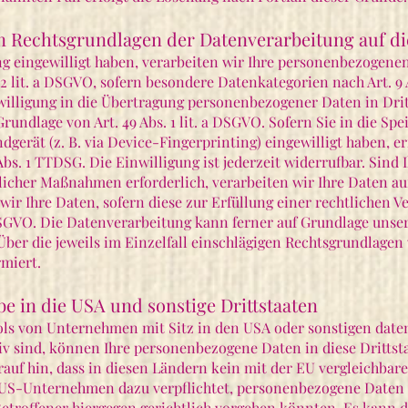
n Rechtsgrundlagen der Datenverarbeitung auf di
ng eingewilligt haben, verarbeiten wir Ihre personenbezogenen
s. 2 lit. a DSGVO, sofern besondere Datenkategorien nach Art. 
willigung in die Übertragung personenbezogener Daten in Dritt
undlage von Art. 49 Abs. 1 lit. a DSGVO. Sofern Sie in die Sp
ndgerät (z. B. via Device-Fingerprinting) eingewilligt haben, e
Abs. 1 TTDSG. Die Einwilligung ist jederzeit widerrufbar. Sind 
cher Maßnahmen erforderlich, verarbeiten wir Ihre Daten auf G
r Ihre Daten, sofern diese zur Erfüllung einer rechtlichen Ve
c DSGVO. Die Datenverarbeitung kann ferner auf Grundlage unse
n. Über die jeweils im Einzelfall einschlägigen Rechtsgrundlage
miert.
e in die USA und sonstige Drittstaaten
s von Unternehmen mit Sitz in den USA oder sonstigen daten
tiv sind, können Ihre personenbezogene Daten in diese Dritts
rauf hin, dass in diesen Ländern kein mit der EU vergleichbar
 US-Unternehmen dazu verpflichtet, personenbezogene Daten
Betroffener hiergegen gerichtlich vorgehen könnten. Es kann 