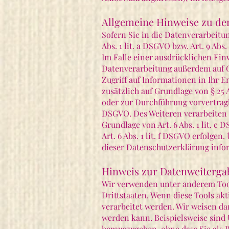
Allgemeine Hinweise zu de
Sofern Sie in die Datenverarbeitu
Abs. 1 lit. a DSGVO bzw. Art. 9 Ab
Im Falle einer ausdrücklichen Ein
Datenverarbeitung außerdem auf Gr
Zugriff auf Informationen in Ihr E
zusätzlich auf Grundlage von § 25 
oder zur Durchführung vorvertragli
DSGVO. Des Weiteren verarbeiten wi
Grundlage von Art. 6 Abs. 1 lit. 
Art. 6 Abs. 1 lit. f DSGVO erfolge
dieser Datenschutzerklärung infor
Hinweis zur Datenweitergab
Wir verwenden unter anderem Tool
Drittstaaten. Wenn diese Tools ak
verarbeitet werden. Wir weisen da
werden kann. Beispielsweise sind
herauszugeben, ohne dass Sie als 